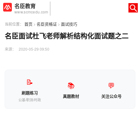
名臣教育
www.scmcedu.com
首页
名臣资格证
面试技巧
当前位置：
>
>
名臣面试杜飞老师解析结构化面试题之二
×
转人工
AI智能助手
来源： 2020-05-29 09:50
AI智能助手
您好，我是智能助手易小丽，很高兴为
您服务
📝
📚
💬
常见问题
刷题练习
真题教材
关注公众号
1.seo如何优化
公基/职测/时政