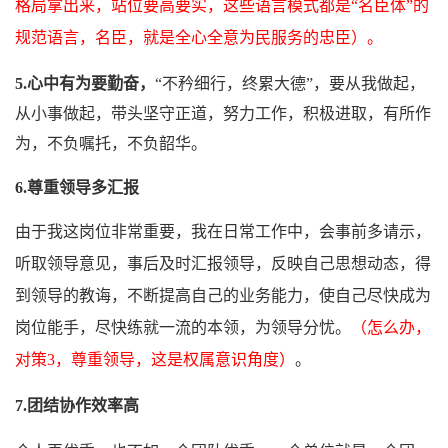
格局拿出来，站位要高要实，这些语言模式都是“名臣体”的
规范语言，名臣，就是全心全意为民服务的忠臣）。
5.心中有为要勤奋，
“不
矜细行，终累大德
”，要从我做起，
从小事做起，带头坚守正道，努力工作，积极进取，有所作
为，不负嘱托，不负韶华。
6.尊重领导多汇报
由于我这岗位非常重要，我在日常工作中，会事前多请示，
听取领导意见，事后及时汇报领导，反映自己思想动态，得
到领导的教诲，不断
提高自己的业务能力，使自己尽快成为
岗位能手，尽快练就一流的本领
，为领导分忧。
（怎么办，
对策3
，尊重领导，这是权属意识角度）
。
7.
团结协作效率高