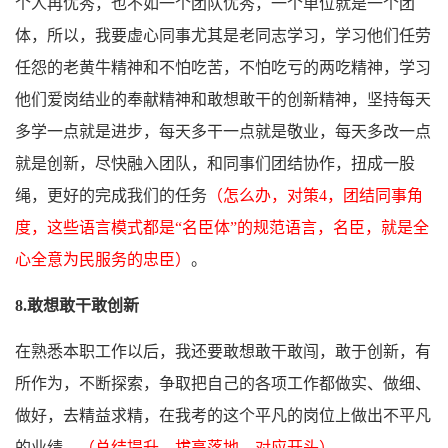
个人再优秀，也不如一个团队优秀，
一个单位就是一个团
体，
所以，我要虚心同事尤其是老同志学习，学习他们任劳
任怨的老黄牛精神和不怕吃苦，不怕吃亏的两吃精神，学习
他们爱岗结业的奉献精神和敢想敢干的创新精神，
坚持每天
多学一点就是进步，每天多干一点就是敬业，每天多改一点
就是创新，尽快融入团队，
和同事们团结协作，扭成一股
绳，更好的完成我们的任务
（怎么办，对策4
，团结同事角
度，
这些语言模式都是“名臣体”的规范语言，名臣，就是全
心全意为民服务的忠臣
）
。
8.敢想敢干敢创新
在熟悉本职工作以后，我还要敢想敢干敢闯，敢于创新，有
所作为，不断探索，争取把自己的各项工作都做实、做细、
做好，去精益求精，在我考的这个平凡的岗位上做出不平凡
的业绩。
（总结提升，拔高落地，对应开头）