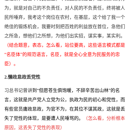
为，就是对自己的不负责任，对人民的不负责任，终将被人
民所唾弃，我考这个岗位在农村，在基层，这个给了我一个
绝佳的锻炼机会，我要
时刻把百姓的利益放在首位
，急他们
之所急，想他们之所想，为他们出实招，谋实事，某实利。
（结合题意，表态，怎么看，站位要高，
这些语言模式都是
“名臣体”的规范语言，名臣，就是全心全意为民服务的忠
臣
）。
2.懒政怠政丢党性
习总书记曾讲
到“
但愿苍生俱饱暖，
不辞辛
苦
出山林
”的名
言，这就是共产党人立党为公，执政为民的初心和党性，而
有些官员庸政怠政，为官不为，在其位不谋其政，这就是丢
失了党性的体现，是要遭人民唾骂的。
（怎么看，分析根本
原因，这丢失了党性的表现
）