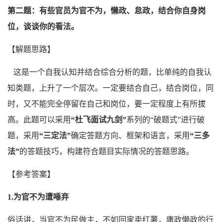
第二题
：
有些官员为官不为，懒政
、
怠政，结合你自身岗
位
，谈谈你的看法。
【解题思路】
这是一个自我认知并结合综合分析的题，比单纯的自我认
知类题，上升了一个层次。一定要结合自己，结合岗位，同
时，又不能完全停留在自己和岗位，要一定程度上有所拔
高。此题可以采用
“杜飞面试九剑
”
系列的“破题式”进行破
题，采用
“三定法
”
确定答题方向、框架和语言，采用
“三多
法
”
的答题技巧，构建符合题目实际情况的答题思路。
【参考答案】
1.为官不为
遭唾弃
俗话讲，当官不为民做主，不如回家卖红薯，庸政懒政的行