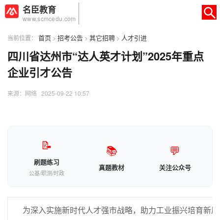
名臣教育
www.scmcedu.com
首页
招考公告
其它招聘
人才引进
当前位置：
>
>
>
四川省达州市“达人英才计划”2025年重点
×
转人工
AI智能助手
企业引才公告
AI智能助手
来源：网络 2025-09-22 10:57
您好，我是智能助手易小丽，很高兴为
您服务
常见问题
📝
📚
💬
1.seo如何优化
刷题练习
真题教材
关注公众号
公基/职测/时政
为深入实施新时代人才强市战略，助力工业振兴培育新质